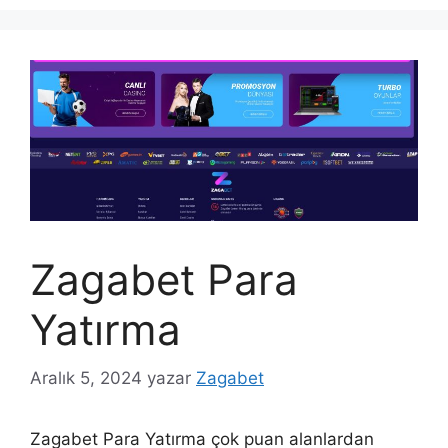
Zagabet Para
Yatırma
Aralık 5, 2024
yazar
Zagabet
Zagabet Para Yatırma çok puan alanlardan