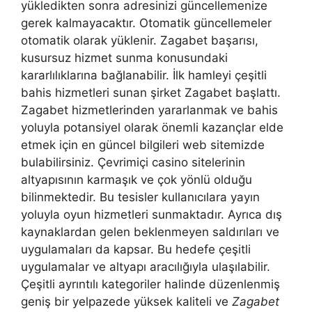
yükledikten sonra adresinizi güncellemenize
gerek kalmayacaktır. Otomatik güncellemeler
otomatik olarak yüklenir. Zagabet başarısı,
kusursuz hizmet sunma konusundaki
kararlılıklarına bağlanabilir. İlk hamleyi çeşitli
bahis hizmetleri sunan şirket Zagabet başlattı.
Zagabet hizmetlerinden yararlanmak ve bahis
yoluyla potansiyel olarak önemli kazançlar elde
etmek için en güncel bilgileri web sitemizde
bulabilirsiniz. Çevrimiçi casino sitelerinin
altyapısının karmaşık ve çok yönlü olduğu
bilinmektedir. Bu tesisler kullanıcılara yayın
yoluyla oyun hizmetleri sunmaktadır. Ayrıca dış
kaynaklardan gelen beklenmeyen saldırıları ve
uygulamaları da kapsar. Bu hedefe çeşitli
uygulamalar ve altyapı aracılığıyla ulaşılabilir.
Çeşitli ayrıntılı kategoriler halinde düzenlenmiş
geniş bir yelpazede yüksek kaliteli ve
Zagabet