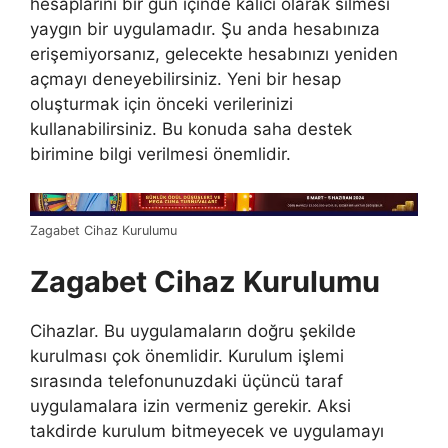
hesaplarını bir gün içinde kalıcı olarak silmesi
yaygın bir uygulamadır. Şu anda hesabınıza
erişemiyorsanız, gelecekte hesabınızı yeniden
açmayı deneyebilirsiniz. Yeni bir hesap
oluşturmak için önceki verilerinizi
kullanabilirsiniz. Bu konuda saha destek
birimine bilgi verilmesi önemlidir.
Zagabet Cihaz Kurulumu
Zagabet Cihaz Kurulumu
Cihazlar. Bu uygulamaların doğru şekilde
kurulması çok önemlidir. Kurulum işlemi
sırasında telefonunuzdaki üçüncü taraf
uygulamalara izin vermeniz gerekir. Aksi
takdirde kurulum bitmeyecek ve uygulamayı