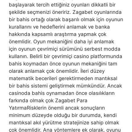
başlayarak tercih ettiğiniz oyunları dikkatli bir
şekilde seçmenizi öneririz. Zagabet oyunlarında
bir bahis ortağı olarak başarılı olmak için oyunun
kurallarını ve hedeflerini anlamak ve banka
hakkında kapsamlı araştırma yapmak çok
önemlidir. Oyun mekaniğini daha iyi anlamak
için oyunun çevrimiçi sürümünü serbest modda
kullanın. Belirli bir çevrimiçi casino platformunda
bahis koymadan önce oyunun mekaniğini tam
olarak anlamak çok önemlidir. İleri düzey
matematik becerileri gerektirmeden mantıksal
bir bahis sistemi geliştirmek mümkündür. Ancak
casinoda bahis oynamadan önce olasılıkların
farkında olmak çok Zagabet Para
YatırmaRisklerin önemli ancak sonuçların
minimum düzeyde olduğu bir durumda, kendi
mantıksal akıl yürütme stratejinize sahip olmak
çok önemlidir. Ana yöntemlere ek olarak, oyunu