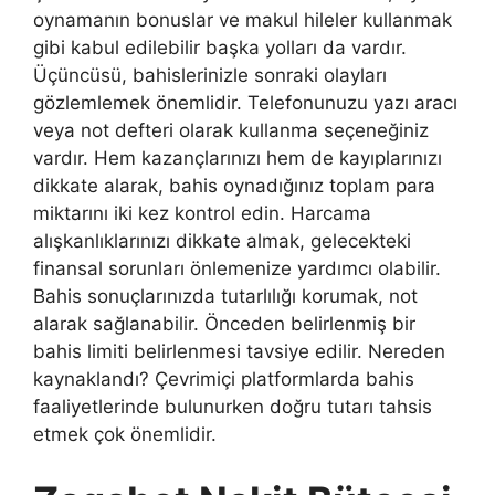
oynamanın bonuslar ve makul hileler kullanmak
gibi kabul edilebilir başka yolları da vardır.
Üçüncüsü, bahislerinizle sonraki olayları
gözlemlemek önemlidir. Telefonunuzu yazı aracı
veya not defteri olarak kullanma seçeneğiniz
vardır. Hem kazançlarınızı hem de kayıplarınızı
dikkate alarak, bahis oynadığınız toplam para
miktarını iki kez kontrol edin. Harcama
alışkanlıklarınızı dikkate almak, gelecekteki
finansal sorunları önlemenize yardımcı olabilir.
Bahis sonuçlarınızda tutarlılığı korumak, not
alarak sağlanabilir. Önceden belirlenmiş bir
bahis limiti belirlenmesi tavsiye edilir. Nereden
kaynaklandı? Çevrimiçi platformlarda bahis
faaliyetlerinde bulunurken doğru tutarı tahsis
etmek çok önemlidir.