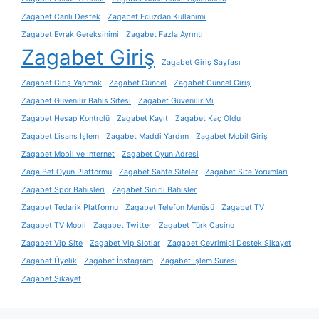
Zagabet Canlı Destek
Zagabet Ecüzdan Kullanımı
Zagabet Evrak Gereksinimi
Zagabet Fazla Ayrıntı
Zagabet Giriş
Zagabet Giriş Sayfası
Zagabet Giriş Yapmak
Zagabet Güncel
Zagabet Güncel Giriş
Zagabet Güvenilir Bahis Sitesi
Zagabet Güvenilir Mi
Zagabet Hesap Kontrolü
Zagabet Kayıt
Zagabet Kaç Oldu
Zagabet Lisans İşlem
Zagabet Maddi Yardım
Zagabet Mobil Giriş
Zagabet Mobil ve İnternet
Zagabet Oyun Adresi
Zaga Bet Oyun Platformu
Zagabet Sahte Siteler
Zagabet Site Yorumları
Zagabet Spor Bahisleri
Zagabet Sınırlı Bahisler
Zagabet Tedarik Platformu
Zagabet Telefon Menüsü
Zagabet TV
Zagabet TV Mobil
Zagabet Twitter
Zagabet Türk Casino
Zagabet Vip Site
Zagabet Vip Slotlar
Zagabet Çevrimiçi Destek Şikayet
Zagabet Üyelik
Zagabet İnstagram
Zagabet İşlem Süresi
Zagabet Şikayet