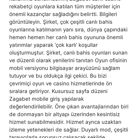
rekabetçi oyunlara katılan tüm müşteriler için
önemli kazançlar sağladığını belirtti. Bilgileri
görüntüleyin. Şirket, çok çeşitli canlı bahis
oyunlarına katılmanın yanı sıra, dünya çapındaki
hemen hemen her canlı bahis oyununa önemli
yatırımlar yaparak ‘çok karlı’ koşullar
oluşturmuştur. Şirket, canlı bahis oyunları sunan
ve düzenli olarak yenilerini tanıtan Oyun ofisinin
mobil versiyonu bilgisayar arayüzünü sağlam
tutuyor ve bu oldukça ilgi çekici. Bu bizi
çevrimiçi oyun ve casino hizmetlerinde ön
sıralara getiriyor. Kusursuz sayfa düzeni
Zagabet mobile giriş yapılarak
değerlendirilebilir. Öne çıkan avantajlarından biri
de donmayan bir altyapı üzerinden kesintisiz
hizmet sunabilmesidir. Hizmet ayrıca uzaktan
izleme yetenekleri de sağlar. Duyarlı mod, çeşitli
tarayıcılarla sorunsuz çalışacak şekilde