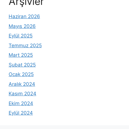
Arşivler
Haziran 2026
Mayıs 2026
Eylül 2025
Temmuz 2025
Mart 2025
Şubat 2025
Ocak 2025
Aralık 2024
Kasım 2024
Ekim 2024
Eylül 2024