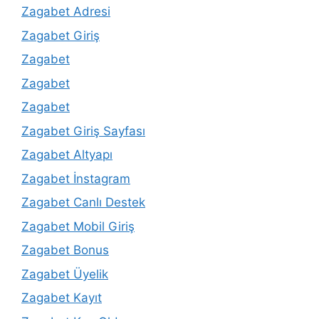
Zagabet Adresi
Zagabet Giriş
Zagabet
Zagabet
Zagabet
Zagabet Giriş Sayfası
Zagabet Altyapı
Zagabet İnstagram
Zagabet Canlı Destek
Zagabet Mobil Giriş
Zagabet Bonus
Zagabet Üyelik
Zagabet Kayıt