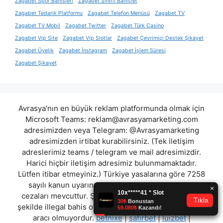
Zagabet Spor Bahisleri
Zagabet Sınırlı Bahisler
Zagabet Tedarik Platformu
Zagabet Telefon Menüsü
Zagabet TV
Zagabet TV Mobil
Zagabet Twitter
Zagabet Türk Casino
Zagabet Vip Site
Zagabet Vip Slotlar
Zagabet Çevrimiçi Destek Şikayet
Zagabet Üyelik
Zagabet İnstagram
Zagabet İşlem Süresi
Zagabet Şikayet
Avrasya'nın en büyük reklam platformunda olmak için
Microsoft Teams:
reklam@avrasyamarketing.com
adresimizden veya Telegram: @Avrasyamarketing
adresimizden irtibat kurabilirsiniz. (Tek iletişim
adreslerimiz teams / telegram ve mail adresimizdir.
Harici hiçbir iletişim adresimiz bulunmamaktadır.
Lütfen itibar etmeyiniz.) Türkiye yasalarına göre 7258
sayılı kanun uyarınca yasa dışı bahis oynamanın
cezaları mevcuttur. Şu an bulunduğunuz site hiç bir
şekilde illegal bahis oyunları oynatmıyor ve oynamaya
aracı olmuyordur.
betnixe
|
safirbet
|
luizbet
|