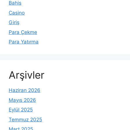
Bahis
Casino
Giriş
Para Çekme
Para Yatırma
Arşivler
Haziran 2026
Mayıs 2026
Eylül 2025
Temmuz 2025
Mart 2025