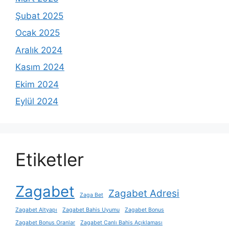
Şubat 2025
Ocak 2025
Aralık 2024
Kasım 2024
Ekim 2024
Eylül 2024
Etiketler
Zagabet
Zagabet Adresi
Zaga Bet
Zagabet Altyapı
Zagabet Bahis Uyumu
Zagabet Bonus
Zagabet Bonus Oranlar
Zagabet Canlı Bahis Açıklaması