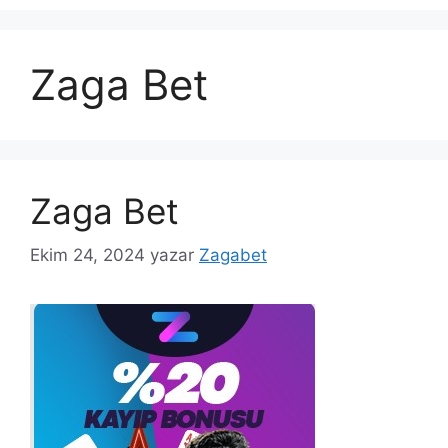
Zaga Bet
Zaga Bet
Ekim 24, 2024
yazar
Zagabet