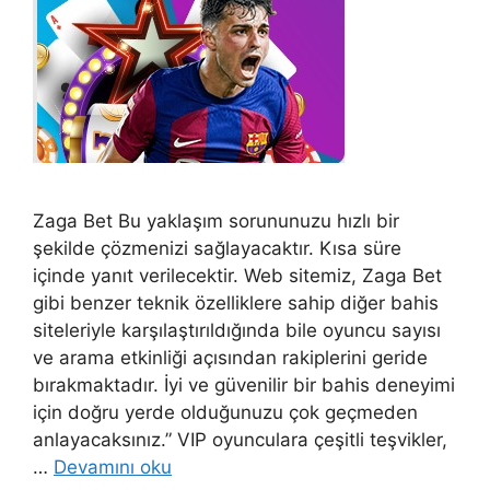
Zaga Bet Bu yaklaşım sorununuzu hızlı bir
şekilde çözmenizi sağlayacaktır. Kısa süre
içinde yanıt verilecektir. Web sitemiz, Zaga Bet
gibi benzer teknik özelliklere sahip diğer bahis
siteleriyle karşılaştırıldığında bile oyuncu sayısı
ve arama etkinliği açısından rakiplerini geride
bırakmaktadır. İyi ve güvenilir bir bahis deneyimi
için doğru yerde olduğunuzu çok geçmeden
anlayacaksınız.” VIP oyunculara çeşitli teşvikler,
…
Devamını oku