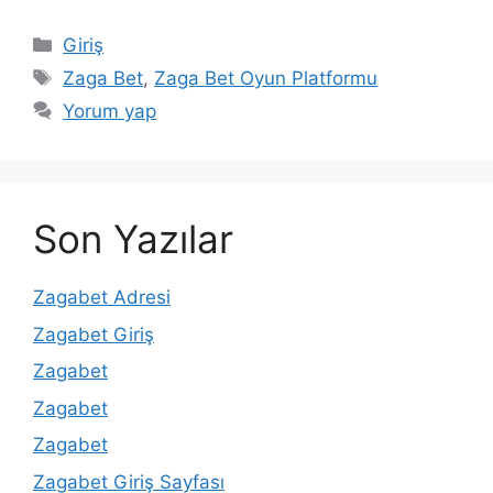
Kategoriler
Giriş
Etiketler
Zaga Bet
,
Zaga Bet Oyun Platformu
Yorum yap
Son Yazılar
Zagabet Adresi
Zagabet Giriş
Zagabet
Zagabet
Zagabet
Zagabet Giriş Sayfası