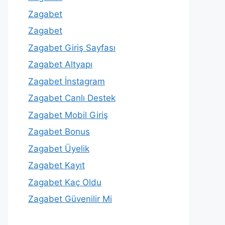
Zagabet
Zagabet
Zagabet Giriş Sayfası
Zagabet Altyapı
Zagabet İnstagram
Zagabet Canlı Destek
Zagabet Mobil Giriş
Zagabet Bonus
Zagabet Üyelik
Zagabet Kayıt
Zagabet Kaç Oldu
Zagabet Güvenilir Mi